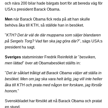
och nära 200 bilar hade bärgats bort för att bereda väg för
USA:s president Barack Obama.
Men
när Barack Obama fick reda på att han skulle
behöva åka till KTH, så ställde han in besöket.
"
KTH? Det är väl de där mupparna som säljer blandaren
på Sergels Torg? Vad fan ska jag göra där?
", sägs USA:s
president ha sagt.
Sveriges
statsminister Fredrik Reinfeldt är "
besviken,
men lättad
" över att Obamabesöket ställts in:
"
Det är såklart tråkigt att Barack Obama väljer att ställa in
besöket. Men om jag ska vara helt ärlig, jag vill inte heller
åka till KTH och prata med någon torr forskare, jag förstår
honom.
"
Svenskbladet har försökt att nå Barack Obama och pratat
en stund.