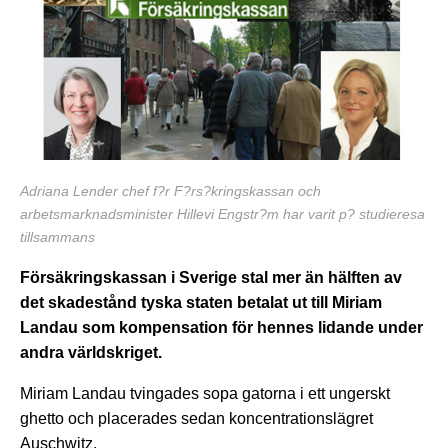
Adriana Lender chef f?r F?rs?kringskassan och
arbetsmarknadsminister Hillevi Engstr?m har varit p? studieresa
tillsammans
Försäkringskassan i Sverige stal mer än hälften av
det skadestånd tyska staten betalat ut till Miriam
Landau som kompensation för hennes lidande under
andra världskriget.
Miriam Landau tvingades sopa gatorna i ett ungerskt
ghetto och placerades sedan koncentrationslägret
Auschwitz.