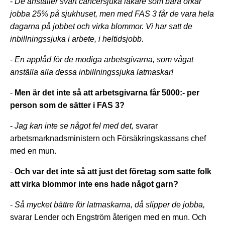
-
De anställer svårt cancersjuka läkare som bara orkar
jobba 25% på sjukhuset, men med FAS 3 får de vara hela
dagarna på jobbet och virka blommor. Vi har satt de
inbillningssjuka i arbete, i heltidsjobb.
-
En applåd för de modiga arbetsgivarna, som vågat
anställa alla dessa inbillningssjuka latmaskar!
-
Men är det inte så att arbetsgivarna får 5000:- per
person som de sätter i FAS 3?
-
Jag kan inte se något fel med det,
svarar
arbetsmarknadsministern och Försäkringskassans chef
med en mun.
-
Och var det inte så att just det företag som satte folk
att virka blommor inte ens hade något garn?
-
Så mycket bättre för latmaskarna, då slipper de jobba,
svarar Lender och Engström återigen med en mun. Och