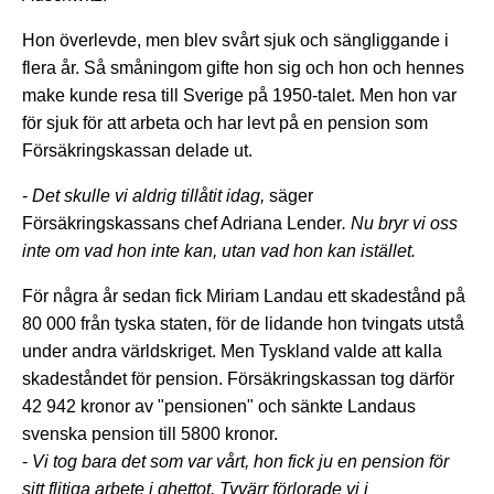
Hon överlevde, men blev svårt sjuk och sängliggande i
flera år. Så småningom gifte hon sig och hon och hennes
make kunde resa till Sverige på 1950-talet. Men hon var
för sjuk för att arbeta och har levt på en pension som
Försäkringskassan delade ut.
-
Det skulle vi aldrig tillåtit idag,
säger
Försäkringskassans chef Adriana Lender
. Nu bryr vi oss
inte om vad hon inte kan, utan vad hon kan istället.
För några år sedan fick Miriam Landau ett skadestånd på
80 000 från tyska staten, för de lidande hon tvingats utstå
under andra världskriget. Men Tyskland valde att kalla
skadeståndet för pension. Försäkringskassan tog därför
42 942 kronor av "pensionen" och sänkte Landaus
svenska pension till 5800 kronor.
-
Vi tog bara det som var vårt, hon fick ju en pension för
sitt flitiga arbete i ghettot. Tyvärr förlorade vi i