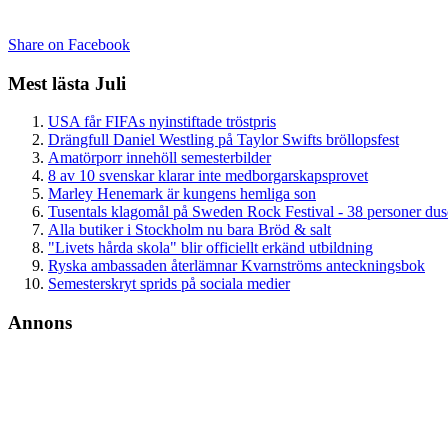
Share on Facebook
Mest lästa Juli
USA får FIFAs nyinstiftade tröstpris
Drängfull Daniel Westling på Taylor Swifts bröllopsfest
Amatörporr innehöll semesterbilder
8 av 10 svenskar klarar inte medborgarskapsprovet
Marley Henemark är kungens hemliga son
Tusentals klagomål på Sweden Rock Festival - 38 personer du
Alla butiker i Stockholm nu bara Bröd & salt
"Livets hårda skola" blir officiellt erkänd utbildning
Ryska ambassaden återlämnar Kvarnströms anteckningsbok
Semesterskryt sprids på sociala medier
Annons