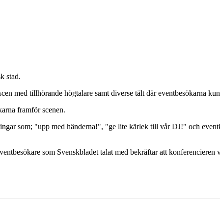
sk stad.
scen med tillhörande högtalare samt diverse tält där eventbesökarna kund
karna framför scenen.
ngar som; "upp med händerna!", "ge lite kärlek till vår DJ!" och eve
era eventbesökare som Svenskbladet talat med bekräftar att konferenciere