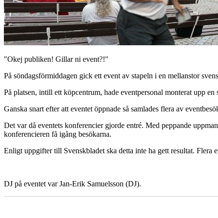
"Okej publiken! Gillar ni event?!"
På söndagsförmiddagen gick ett event av stapeln i en mellanstor sven
På platsen, intill ett köpcentrum, hade eventpersonal monterat upp en 
Ganska snart efter att eventet öppnade så samlades flera av eventbesö
Det var då eventets konferencier gjorde entré. Med peppande uppmani
konferencieren få igång besökarna.
Enligt uppgifter till Svenskbladet ska detta inte ha gett resultat. Fl
DJ på eventet var Jan-Erik Samuelsson (DJ).