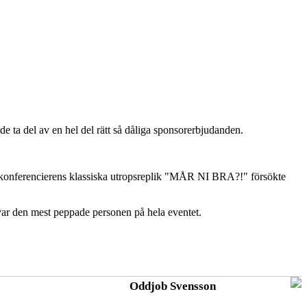
e ta del av en hel del rätt så dåliga sponsorerbjudanden.
ntkonferencierens klassiska utropsreplik "MÅR NI BRA?!" försökte
n var den mest peppade personen på hela eventet.
Oddjob Svensson