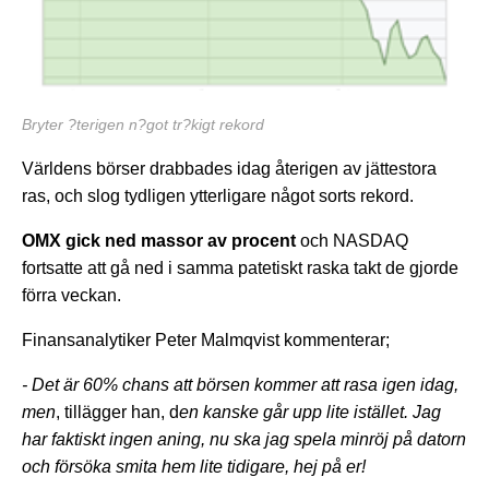
Bryter ?terigen n?got tr?kigt rekord
Världens börser drabbades idag återigen av jättestora
ras, och slog tydligen ytterligare något sorts rekord.
OMX gick ned massor av procent
och NASDAQ
fortsatte att gå ned i samma patetiskt raska takt de gjorde
förra veckan.
Finansanalytiker Peter Malmqvist kommenterar;
- Det är 60% chans att börsen kommer att rasa igen idag,
men
, tillägger han, d
en kanske går upp lite istället
. Jag
har faktiskt ingen aning, nu ska jag spela minröj på datorn
och försöka smita hem lite tidigare, hej på er!