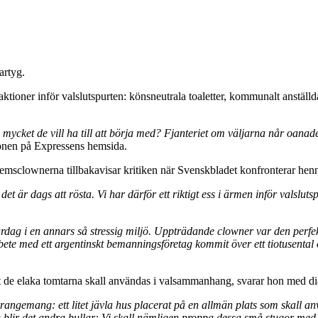
artyg.
aktioner inför valslutspurten: könsneutrala toaletter, kommunalt anstäl
så mycket de vill ha till att börja med? Fjanteriet om väljarna når o
onen på Expressens hemsida.
msclownerna tillbakavisar kritiken när Svenskbladet konfronterar hen
et är dags att rösta. Vi har därför ett riktigt ess i ärmen inför valsluts
 vardag i en annars så stressig miljö. Uppträdande clowner var den perfek
marbete med ett argentinskt bemanningsföretag kommit över ett tiotusenta
t de elaka tomtarna skall användas i valsammanhang, svarar hon med dia
arrangemang: ett litet jävla hus placerat på en allmän plats som skall a
 blir det andra bullar: Vi skall nämligen proppa dessa små stugor med 