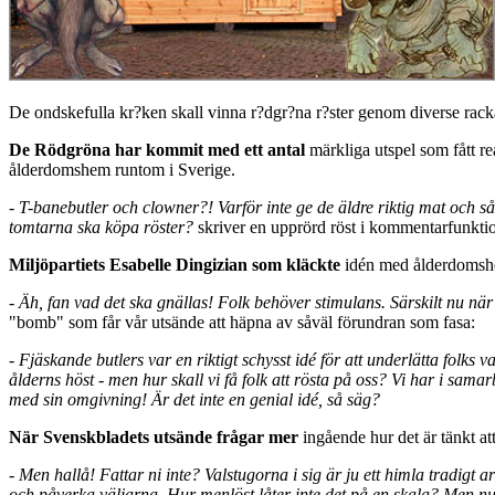
De ondskefulla kr?ken skall vinna r?dgr?na r?ster genom diverse rack
De Rödgröna har kommit med ett antal
märkliga utspel som fått re
ålderdomshem runtom i Sverige.
- T-banebutler och clowner?! Varför inte ge de äldre riktig mat och 
tomtarna ska köpa röster?
skriver en upprörd röst i kommentarfunkti
Miljöpartiets Esabelle Dingizian som kläckte
idén med ålderdomshe
- Äh, fan vad det ska gnällas! Folk behöver stimulans. Särskilt nu när d
"bomb" som får vår utsände att häpna av såväl förundran som fasa:
- Fjäskande butlers var en riktigt schysst idé för att underlätta folks
ålderns höst - men hur skall vi få folk att rösta på oss? Vi har i sa
med sin omgivning! Är det inte en genial idé, så säg?
När Svenskbladets utsände frågar mer
ingående hur det är tänkt at
- Men hallå! Fattar ni inte? Valstugorna i sig är ju ett himla tradigt 
och påverka väljarna. Hur menlöst låter inte det på en skala? Men nu