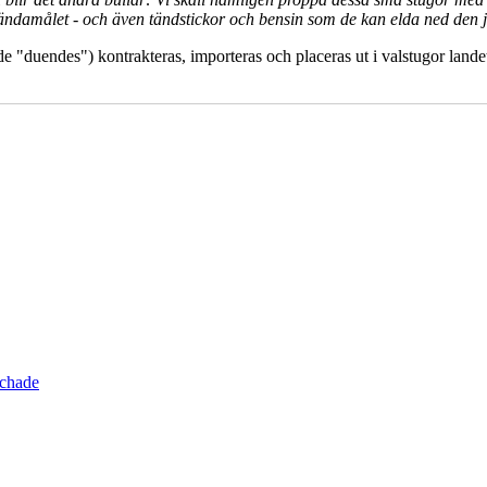
t ändamålet - och även tändstickor och bensin som de kan elda ned den
e "duendes") kontrakteras, importeras och placeras ut i valstugor landet
schade