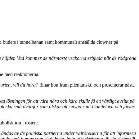
lda butlers i tunnelbanan samt kommunalt anställda clowner på
anade höjder. Vad kommer de närmaste veckorna erbjuda när de rödgröna
ne med reaktionerna:
purten, vill du höra?
flinar hon fram pilemariskt, och presenterar nästa
ta lösningen för att våra nära och kära skulle få ett värdigt avslut på
l otäcka små dvärgar som älskar att smyga runt i tomteluva och jävlas
bolisk ton i rösten:
nvändas av de politiska partierna under valrörelserna för att informera
onda små tomtar som skall busa, hota och skrämma till sig röster till