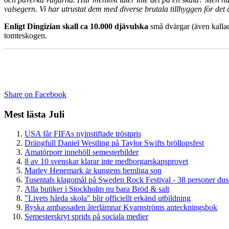
valsegern. Vi har utrustat dem med diverse brutala tillhyggen för de
Enligt Dingizian skall ca 10.000
djävulska
små dvärgar (även kallad
tomteskogen.
Share on Facebook
Mest lästa Juli
USA får FIFAs nyinstiftade tröstpris
Drängfull Daniel Westling på Taylor Swifts bröllopsfest
Amatörporr innehöll semesterbilder
8 av 10 svenskar klarar inte medborgarskapsprovet
Marley Henemark är kungens hemliga son
Tusentals klagomål på Sweden Rock Festival - 38 personer du
Alla butiker i Stockholm nu bara Bröd & salt
"Livets hårda skola" blir officiellt erkänd utbildning
Ryska ambassaden återlämnar Kvarnströms anteckningsbok
Semesterskryt sprids på sociala medier