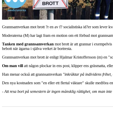
Grannsamverkan mot brott ?r en av f? socialistiska id?er som lever kv
Moderaterna (M) har lagt fram en motion om ett förbud mot grannsam
Tanken med grannsamverkan
mot brott är att grannar i exempelvis v
bebott när ägarna i själva verket är bortresta.
Grannsamverkan mot brott är enligt Hjalmar Kristoffersson (m) en "
so
Om man vill
att någon plockar in ens post, klipper ens gräsmatta, elle
Han menar också att grannsamverkan
"inkräktar på individens frihe
Den nya kostnaden som "en eller ett flertal väktare" skulle medföra e
-
Att resa bort på semestern är ingen mänsklig rättighet, om man int