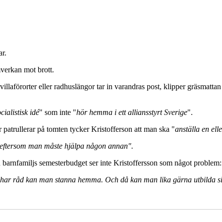
ar.
verkan mot brott.
illaförorter eller radhuslängor tar in varandras post, klipper gräsmattan el
cialistisk idé
" som inte "
hör hemma i ett alliansstyrt Sverige
".
r patrullerar på tomten tycker Kristofferson att man ska "
anställa en elle
t, eftersom man måste hjälpa någon annan".
n barnfamiljs semesterbudget ser inte Kristoffersson som något problem:
e har råd kan man stanna hemma. Och då kan man lika gärna utbilda sig