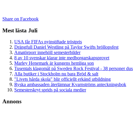
Share on Facebook
Mest lästa Juli
USA får FIFAs nyinstiftade tröstpris
Drängfull Daniel Westling på Taylor Swifts bröllopsfest
Amatörporr innehöll semesterbilder
8 av 10 svenskar klarar inte medborgarskapsprovet
Marley Henemark är kungens hemliga son
Tusentals klagomål på Sweden Rock Festival - 38 personer du
Alla butiker i Stockholm nu bara Bröd & salt
"Livets hårda skola" blir officiellt erkänd utbildning
Ryska ambassaden återlämnar Kvarnströms anteckningsbok
Semesterskryt sprids på sociala medier
Annons