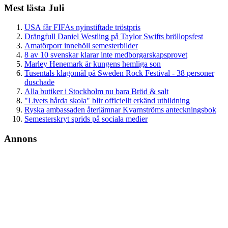
Mest lästa Juli
USA får FIFAs nyinstiftade tröstpris
Drängfull Daniel Westling på Taylor Swifts bröllopsfest
Amatörporr innehöll semesterbilder
8 av 10 svenskar klarar inte medborgarskapsprovet
Marley Henemark är kungens hemliga son
Tusentals klagomål på Sweden Rock Festival - 38 personer
duschade
Alla butiker i Stockholm nu bara Bröd & salt
"Livets hårda skola" blir officiellt erkänd utbildning
Ryska ambassaden återlämnar Kvarnströms anteckningsbok
Semesterskryt sprids på sociala medier
Annons