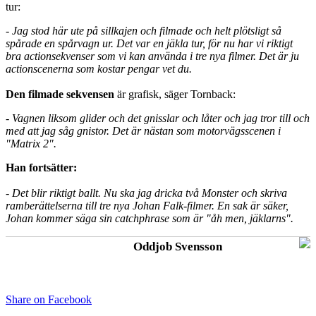
tur:
-
Jag stod här ute på sillkajen och filmade och helt plötsligt så
spårade en spårvagn ur. Det var en jäkla tur, för nu har vi riktigt
bra actionsekvenser som vi kan använda i tre nya filmer. Det är ju
actionscenerna som kostar pengar vet du.
Den filmade sekvensen
är grafisk, säger Tornback:
-
Vagnen liksom glider och det gnisslar och låter och jag tror till och
med att jag såg gnistor. Det är nästan som motorvägsscenen i
"Matrix 2".
Han fortsätter:
-
Det blir riktigt ballt. Nu ska jag dricka två Monster och skriva
ramberättelserna till tre nya Johan Falk-filmer. En sak är säker,
Johan kommer säga sin catchphrase som är "åh men, jäklarns".
Oddjob Svensson
Share on Facebook