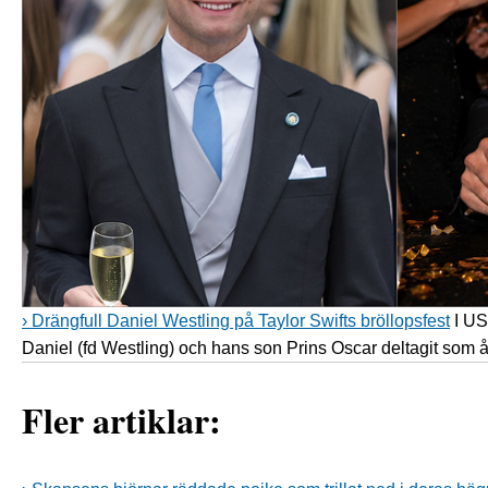
› Drängfull Daniel Westling på Taylor Swifts bröllopsfest
I US
Daniel (fd Westling) och hans son Prins Oscar deltagit som 
Fler artiklar: