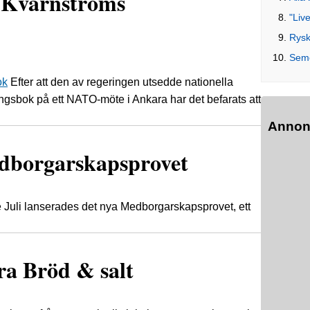
 Kvarnströms
"Live
Rysk
Seme
ok
Efter att den av regeringen utsedde nationella
gsbok på ett NATO-möte i Ankara har det befarats att
Annon
medborgarskapsprovet
 Juli lanserades det nya Medborgarskapsprovet, ett
ra Bröd & salt