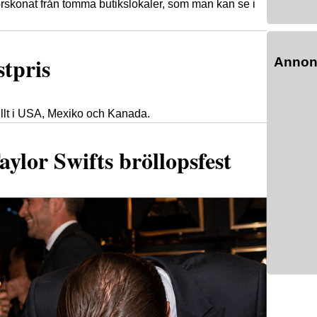
rskonat från tomma butikslokaler, som man kan se i
stpris
Annon
ullt i USA, Mexiko och Kanada.
ylor Swifts bröllopsfest