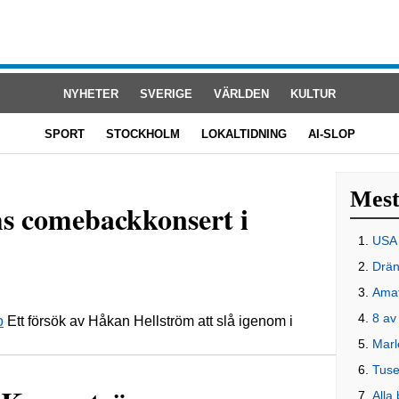
NYHETER
SVERIGE
VÄRLDEN
KULTUR
SPORT
STOCKHOLM
LOKALTIDNING
AI-SLOP
Mest 
ms comebackkonsert i
USA 
Drän
Amat
8 av
o
Ett försök av Håkan Hellström att slå igenom i
Marl
Tuse
Alla