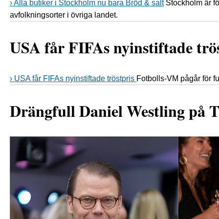
› Alla butiker i Stockholm nu bara Bröd & salt
Stockholm är fö
avfolkningsorter i övriga landet.
USA får FIFAs nyinstiftade trö
› USA får FIFAs nyinstiftade tröstpris
Fotbolls-VM pågår för f
Drängfull Daniel Westling på Ta