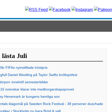
lästa Juli
får FIFAs nyinstiftade tröstpris
gfull Daniel Westling på Taylor Swifts bröllopsfest
örporr innehöll semesterbilder
 10 svenskar klarar inte medborgarskapsprovet
ey Henemark är kungens hemliga son
ntals klagomål på Sweden Rock Festival - 38 personer duschade
 butiker i Stockholm nu bara Bröd & salt